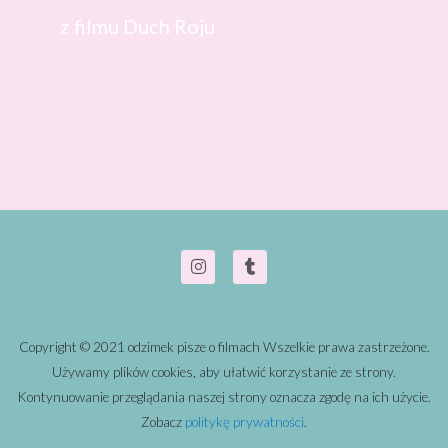
z filmu Duch Roju
Copyright © 2021 odzimek pisze o filmach Wszelkie prawa zastrzeżone.
Używamy plików cookies, aby ułatwić korzystanie ze strony.
Kontynuowanie przeglądania naszej strony oznacza zgodę na ich użycie.
Zobacz
politykę prywatności
.